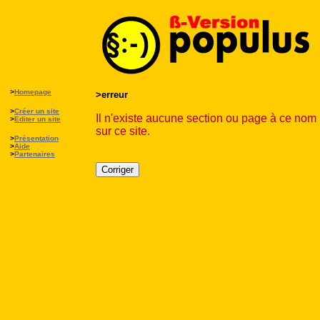
>
Homepage
>erreur
>
Créer un site
Il n'existe aucune section ou page à ce nom
>
Editer un site
sur ce site.
>
Présentation
>
Aide
>
Partenaires