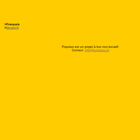
>Français
>
Deutsch
Populus est un projet à but non-lucratif.
C
ontact:
info@populus.ch