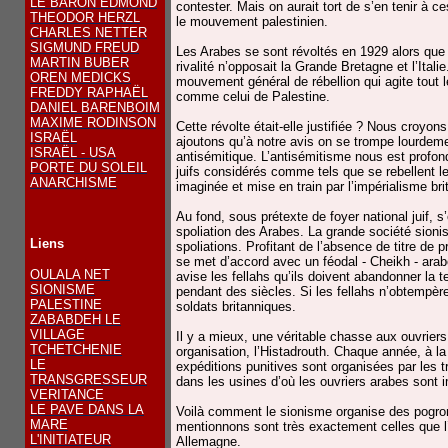
LE BARON EDMOND
contester. Mais on aurait tort de s’en tenir à 
THEODOR HERZL
le mouvement palestinien.
CHARLES NETTER
SIGMUND FREUD
Les Arabes se sont révoltés en 1929 alors que l
MARTIN BUBER
rivalité n’opposait la Grande Bretagne et l’Itali
OREN MEDICKS
mouvement général de rébellion qui agite tout 
FREDDY RAPHAËL
comme celui de Palestine.
DANIEL BARENBOIM
MAXIME RODINSON
Cette révolte était-elle justifiée ? Nous croyons
ISRAËL
ajoutons qu’à notre avis on se trompe lourdem
ISRAËL - USA
antisémitique. L’antisémitisme nous est profon
PORTE DU SOLEIL
juifs considérés comme tels que se rebellent le
ANARCHISME
imaginée et mise en train par l’impérialisme br
Au fond, sous prétexte de foyer national juif, s
spoliation des Arabes. La grande société sion
Liens
spoliations. Profitant de l’absence de titre de p
se met d’accord avec un féodal - Cheikh - arabe
OULALA NET
avise les fellahs qu’ils doivent abandonner la t
SIONISME
pendant des siècles. Si les fellahs n’obtempère
PALESTINE
soldats britanniques.
ZABABDEH LE
VILLAGE
Il y a mieux, une véritable chasse aux ouvrier
TCHETCHENIE
organisation, l’Histadrouth. Chaque année, à la 
LE
expéditions punitives sont organisées par les t
TRANSGRESSEUR
dans les usines d’où les ouvriers arabes sont
VERITANCE
LE PAVE DANS LA
Voilà comment le sionisme organise des pogr
MARE
mentionnons sont très exactement celles que l’h
L'INITIATEUR
Allemagne.