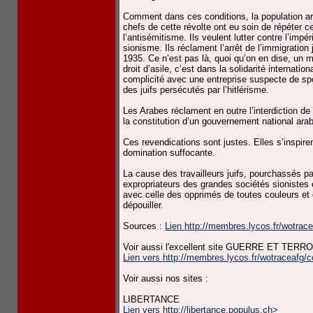
Comment dans ces conditions, la population ara
chefs de cette révolte ont eu soin de répéter c
l’antisémitisme. Ils veulent lutter contre l’impér
sionisme. Ils réclament l’arrêt de l’immigrati
1935. Ce n’est pas là, quoi qu’on en dise, un mo
droit d’asile, c’est dans la solidarité internati
complicité avec une entreprise suspecte de sp
des juifs persécutés par l’hitlérisme.
Les Arabes réclament en outre l’interdiction de
la constitution d’un gouvernement national ara
Ces revendications sont justes. Elles s’inspire
domination suffocante.
La cause des travailleurs juifs, pourchassés pa
expropriateurs des grandes sociétés sionistes 
avec celle des opprimés de toutes couleurs et 
dépouiller.
Sources :
Lien http://membres.lycos.fr/wotrace
Voir aussi l'excellent site GUERRE ET TER
Lien vers http://membres.lycos.fr/wotraceafg/co
Voir aussi nos sites :
LIBERTANCE
Lien vers http://libertance.populus.ch>