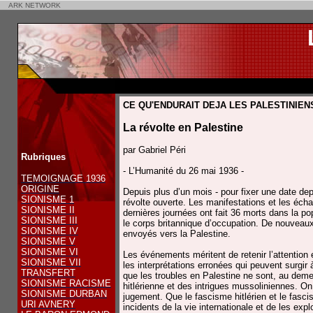
ARK NETWORK
CE QU'ENDURAIT DEJA LES PALESTINIENS
La révolte en Palestine
par Gabriel Péri
Rubriques
- L’Humanité du 26 mai 1936 -
TEMOIGNAGE 1936
ORIGINE
Depuis plus d’un mois - pour fixer une date depu
SIONISME 1
révolte ouverte. Les manifestations et les écha
SIONISME II
dernières journées ont fait 36 morts dans la po
SIONISME III
le corps britannique d’occupation. De nouveaux
SIONISME IV
envoyés vers la Palestine.
SIONISME V
SIONISME VI
Les événements méritent de retenir l’attention e
SIONISME VII
les interprétations erronées qui peuvent surgir 
TRANSFERT
que les troubles en Palestine ne sont, au deme
SIONISME RACISME
hitlérienne et des intrigues mussoliniennes. O
SIONISME DURBAN
jugement. Que le fascisme hitlérien et le fascis
URI AVNERY
incidents de la vie internationale et de les expl