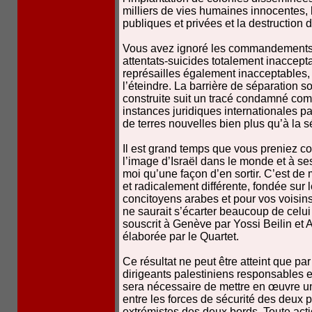
milliers de vies humaines innocentes,
publiques et privées et la destruction 
Vous avez ignoré les commandements d
attentats-suicides totalement inaccepta
représailles également inacceptables, 
l’éteindre. La barrière de séparation 
construite suit un tracé condamné comm
instances juridiques internationales pa
de terres nouvelles bien plus qu’à la s
Il est grand temps que vous preniez co
l’image d’Israël dans le monde et à ses
moi qu’une façon d’en sortir. C’est de 
et radicalement différente, fondée sur l
concitoyens arabes et pour vos voisins 
ne saurait s’écarter beaucoup de celui
souscrit à Genève par Yossi Beilin et A
élaborée par le Quartet.
Ce résultat ne peut être atteint que pa
dirigeants palestiniens responsables et
sera nécessaire de mettre en œuvre un
entre les forces de sécurité des deux 
extrémistes des deux bords. Toute actio