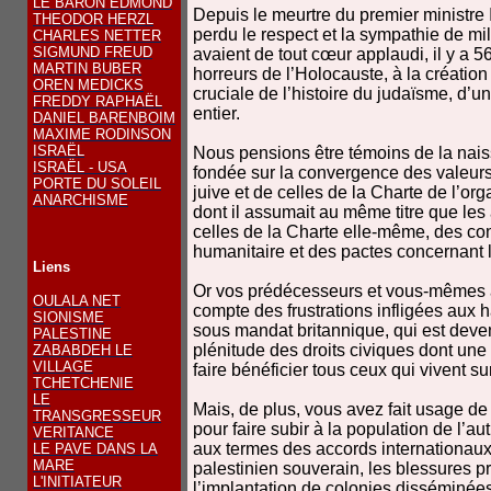
LE BARON EDMOND
Depuis le meurtre du premier ministre
THEODOR HERZL
perdu le respect et la sympathie de mi
CHARLES NETTER
SIGMUND FREUD
avaient de tout cœur applaudi, il y a 5
MARTIN BUBER
horreurs de l’Holocauste, à la création
OREN MEDICKS
cruciale de l’histoire du judaïsme, d’u
FREDDY RAPHAËL
entier.
DANIEL BARENBOIM
MAXIME RODINSON
ISRAËL
Nous pensions être témoins de la nai
ISRAËL - USA
fondée sur la convergence des valeurs 
PORTE DU SOLEIL
juive et de celles de la Charte de l’org
ANARCHISME
dont il assumait au même titre que les
celles de la Charte elle-même, des con
humanitaire et des pactes concernant 
Liens
Or vos prédécesseurs et vous-mêmes 
OULALA NET
compte des frustrations infligées aux h
SIONISME
sous mandat britannique, qui est devenu
PALESTINE
plénitude des droits civiques dont un
ZABABDEH LE
VILLAGE
faire bénéficier tous ceux qui vivent su
TCHETCHENIE
LE
Mais, de plus, vous avez fait usage de 
TRANSGRESSEUR
pour faire subir à la population de l’aut
VERITANCE
aux termes des accords internationaux a
LE PAVE DANS LA
MARE
palestinien souverain, les blessures p
L'INITIATEUR
l’implantation de colonies disséminées s