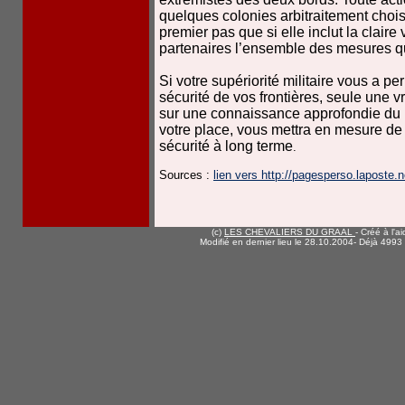
quelques colonies arbitraitement choi
premier pas que si elle inclut la claire
partenaires l’ensemble des mesures qu
Si votre supériorité militaire vous a p
sécurité de vos frontières, seule une v
sur une connaissance approfondie du 
votre place, vous mettra en mesure de 
sécurité à long terme
.
Sources :
lien vers http://pagesperso.laposte.n
(c)
LES CHEVALIERS DU GRAAL
- Créé à l'a
Modifié en dernier lieu le 28.10.2004
- Déjà 4993 v