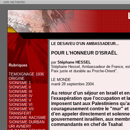
ARK NETWORK
LE DESAVEU D'UN AMBASSADEUR...
POUR L'HONNEUR D'ISRAËL
.
par
Stéphane HESSEL
Rubriques
Stéphane Hessel, Ambassadeur de France, est s
Paix juste et durable au Proche-Orient".
TEMOIGNAGE 1936
ORIGINE
LE MONDE
SIONISME 1
mardi 28 septembre 2004.
SIONISME II
SIONISME III
Au retour d’un séjour en Israël et en
SIONISME IV
l’exaspération que l’occupation et l
SIONISME V
imposent tant aux Palestiniens qu’au
SIONISME VI
courageusement contre le "mur" et p
SIONISME VII
TRANSFERT
d’en appeler directement et solenne
SIONISME RACISME
gouvernement israélien, aux membre
SIONISME DURBAN
commandants en chef de Tsahal
.
URI AVNERY