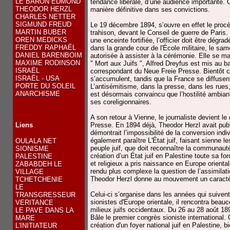
LE BARON EDMOND
tendance libérale, d’une audience importante. 
THEODOR HERZL
manière définitive dans ses convictions.
CHARLES NETTER
SIGMUND FREUD
Le 19 décembre 1894, s’ouvre en effet le procè
MARTIN BUBER
trahison, devant le Conseil de guerre de Paris
OREN MEDICKS
une enceinte fortifiée, l’officier doit être dégra
FREDDY RAPHAËL
dans la grande cour de l'École militaire, le sam
DANIEL BARENBOIM
autorisée à assister à la cérémonie. Elle se ma
MAXIME RODINSON
" Mort aux Juifs ", Alfred Dreyfus est mis au b
ISRAËL
correspondant du Neue Freie Presse. Bientôt 
ISRAËL - USA
s’accumulent, tandis que la France se diffusen
PORTE DU SOLEIL
L’antisémitisme, dans la presse, dans les rues, 
ANARCHISME
est désormais convaincu que l’hostilité ambiant
ses coreligionnaires.
A son retour à Vienne, le journaliste devient le
Liens
Presse. En 1894 déjà, Theodor Herzl avait publ
démontrait l’impossibilité de la conversion indiv
également paraître L'État juif, faisant sienne le
OULALA NET
peuple juif, que doit reconnaître la communauté
SIONISME
création d’un État juif en Palestine toute sa fo
PALESTINE
et religieux a pris naissance en Europe orienta
ZABABDEH LE
rendu plus complexe la question de l’assimilati
VILLAGE
Theodor Herzl donne au mouvement un caractèr
TCHETCHENIE
LE
Celui-ci s’organise dans les années qui suivent
TRANSGRESSEUR
sionistes d'Europe orientale, il rencontra beau
VERITANCE
milieux juifs occidentaux. Du 26 au 28 août 1897
LE PAVE DANS LA
Bâle le premier congrès sioniste international.
MARE
création d'un foyer national juif en Palestine, b
L'INITIATEUR