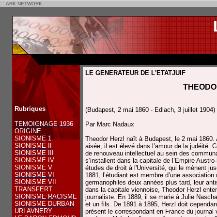
ARK NETWORK
LE GENERATEUR DE L'ETATJUIF
THEODO
Rubriques
(Budapest, 2 mai 1860 - Edlach, 3 juillet 1904)
TEMOIGNAGE 1936
Par Marc Nadaux
ORIGINE
SIONISME 1
Theodor Herzl naît à Budapest, le 2 mai 1860. A
SIONISME II
aisée, il est élevé dans l’amour de la judéité. 
SIONISME III
de renouveau intellectuel au sein des communa
SIONISME IV
s’installent dans la capitale de l’Empire Aust
SIONISME V
études de droit à l'Université, qui le mènent ju
SIONISME VI
1881, l’étudiant est membre d’une association n
SIONISME VII
germanophiles deux années plus tard, leur antis
TRANSFERT
dans la capitale viennoise, Theodor Herzl enten
SIONISME RACISME
journaliste. En 1889, il se marie à Julie Nascha
SIONISME DURBAN
et un fils. De 1891 à 1895, Herzl doit cependant
URI AVNERY
présent le correspondant en France du journal 