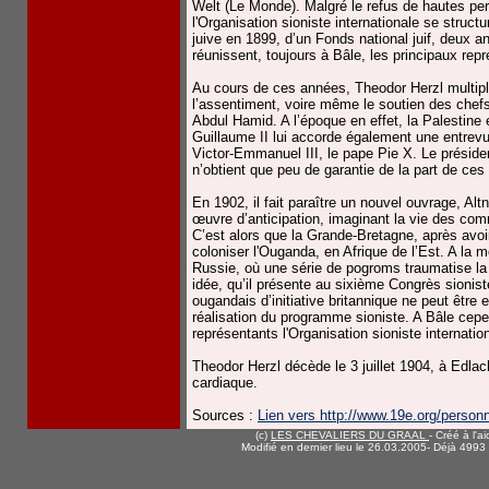
Welt (Le Monde). Malgré le refus de hautes pe
l'Organisation sioniste internationale se struct
juive en 1899, d’un Fonds national juif, deux 
réunissent, toujours à Bâle, les principaux re
Au cours de ces années, Theodor Herzl multipl
l’assentiment, voire même le soutien des chefs 
Abdul Hamid. A l’époque en effet, la Palestine 
Guillaume II lui accorde également une entrevue
Victor-Emmanuel III, le pape Pie X. Le présiden
n’obtient que peu de garantie de la part de ce
En 1902, il fait paraître un nouvel ouvrage, Al
œuvre d’anticipation, imaginant la vie des comm
C’est alors que la Grande-Bretagne, après avoi
coloniser l'Ouganda, en Afrique de l’Est. A la
Russie, où une série de pogroms traumatise la 
idée, qu’il présente au sixième Congrès sionis
ougandais d’initiative britannique ne peut êtr
réalisation du programme sioniste. A Bâle cep
représentants l'Organisation sioniste internatio
Theodor Herzl décède le 3 juillet 1904, à Edlac
cardiaque.
Sources :
Lien vers http://www.19e.org/person
(c)
LES CHEVALIERS DU GRAAL
- Créé à l'a
Modifié en dernier lieu le 26.03.2005
- Déjà 4993 v