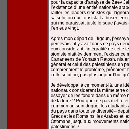
pour la capacité d’analyse de Zeev Jab
l’existence d’une entité nationale ara
railler les leaders sionistes qui l’igno
sa solution qui consistait à briser leur
qui me paraissait juste lorsque j’avai
j’en eus vingt.
Après mon départ de l’Irgoun, j’essayai 
percevais : il y avait dans ce pays de
eux considérant l’intégralité de cette
sioniste niait évidemment l’existence
Cananéens de Yonatan Ratosh, niaient
général et celui des palestiniens en p
comprenaient le problème, prônaient l’ 
cette solution, pas plus aujourd’hui q
Je développai à ce moment-là, une idée
nationaux considérant la même terre c
essayer de les fondre dans un même m
de la terre ? Pourquoi ne pas mettre 
commun au sein duquel les étudiants app
du pays dans toute sa diversité-- depui
Grecs et les Romains, les Arabes et l
Ottomans jusqu’aux mouvements natio
palestiniens ?