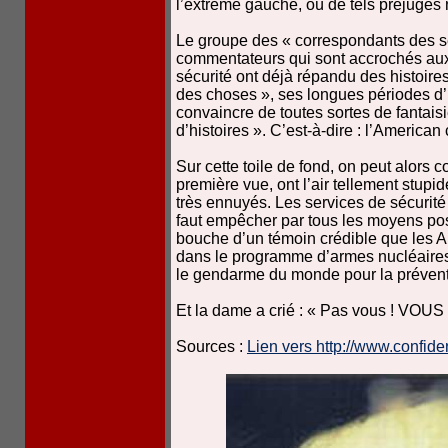
l’extrême gauche, où de tels préjugés 
Le groupe des « correspondants des se
commentateurs qui sont accrochés aux
sécurité ont déjà répandu des histoir
des choses », ses longues périodes d’
convaincre de toutes sortes de fantaisi
d’histoires ». C’est-à-dire : l’America
Sur cette toile de fond, on peut alors c
première vue, ont l’air tellement stupid
très ennuyés. Les services de sécurité 
faut empêcher par tous les moyens po
bouche d’un témoin crédible que les A
dans le programme d’armes nucléaires d
le gendarme du monde pour la préventio
Et la dame a crié : « Pas vous ! VOUS 
Sources :
Lien vers http://www.confid