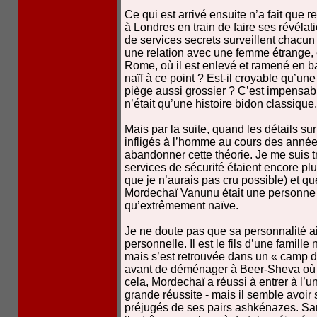
Ce qui est arrivé ensuite n’a fait que r
à Londres en train de faire ses révél
de services secrets surveillent chacun
une relation avec une femme étrange, e
Rome, où il est enlevé et ramené en b
naïf à ce point ? Est-il croyable qu’
piège aussi grossier ? C’est impensable
n’était qu’une histoire bidon classique
Mais par la suite, quand les détails su
infligés à l’homme au cours des années
abandonner cette théorie. Je me suis t
services de sécurité étaient encore pl
que je n’aurais pas cru possible) et qu
Mordechaï Vanunu était une personne h
qu’extrêmement naïve.
Je ne doute pas que sa personnalité ai
personnelle. Il est le fils d’une famil
mais s’est retrouvée dans un « camp de
avant de déménager à Beer-Sheva où e
cela, Mordechaï a réussi à entrer à l’un
grande réussite - mais il semble avoir s
préjugés de ses pairs ashkénazes. San