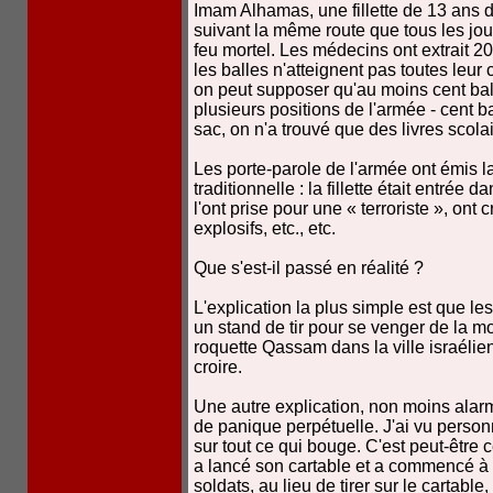
Imam Alhamas, une fillette de 13 ans de
suivant la même route que tous les jou
feu mortel. Les médecins ont extrait 2
les balles n'atteignent pas toutes leu
on peut supposer qu'au moins cent balle
plusieurs positions de l'armée - cent ba
sac, on n'a trouvé que des livres scola
Les porte-parole de l'armée ont émis 
traditionnelle : la fillette était entrée 
l'ont prise pour une « terroriste », ont
explosifs, etc., etc.
Que s'est-il passé en réalité ?
L'explication la plus simple est que les
un stand de tir pour se venger de la m
roquette Qassam dans la ville israélien
croire.
Une autre explication, non moins alarm
de panique perpétuelle. J'ai vu person
sur tout ce qui bouge. C'est peut-être ce
a lancé son cartable et a commencé à fu
soldats, au lieu de tirer sur le cartable, 