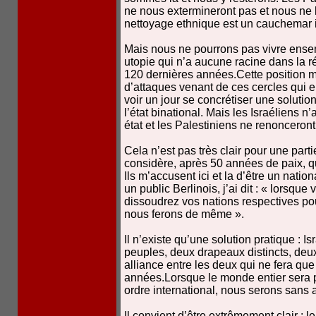
ne nous extermineront pas et nous ne 
nettoyage ethnique est un cauchemar i
Mais nous ne pourrons pas vivre ensem
utopie qui n’a aucune racine dans la r
120 dernières années.Cette position m’
d’attaques venant de ces cercles qui e
voir un jour se concrétiser une solutio
l’état binational. Mais les Israéliens 
état et les Palestiniens ne renonceront
Cela n’est pas très clair pour une par
considère, après 50 années de paix, qu
Ils m’accusent ici et la d’être un natio
un public Berlinois, j’ai dit : « lorsq
dissoudrez vos nations respectives po
nous ferons de même ».
Il n’existe qu’une solution pratique : I
peuples, deux drapeaux distincts, deu
alliance entre les deux qui ne fera que 
années.Lorsque le monde entier sera p
ordre international, nous serons sans
Il convient d’être extrêmement clair : 