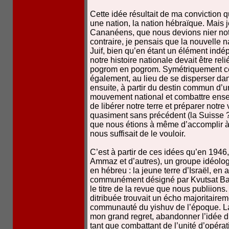
Cette idée résultait de ma conviction q
une nation, la nation hébraïque. Mais
Cananéens, que nous devions nier notre
contraire, je pensais que la nouvelle 
Juif, bien qu’en étant un élément ind
notre histoire nationale devait être reli
pogrom en pogrom. Symétriquement cell
également, au lieu de se disperser da
ensuite, à partir du destin commun d’u
mouvement national et combattre ense
de libérer notre terre et préparer notre
quasiment sans précédent (la Suisse 
que nous étions à même d’accomplir à 
nous suffisait de le vouloir.
C’est à partir de ces idées qu’en 1946
Ammaz et d’autres), un groupe idéologi
en hébreu : la jeune terre d’Israël, en ar
communément désigné par Kvutsat Ba
le titre de la revue que nous publiion
ditribuée trouvait un écho majoritairem
communauté du yishuv de l’époque. La
mon grand regret, abandonner l’idée
tant que combattant de l’unité d’opéra