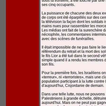
sous la frontière, a été touché par une
ses cinq occupants.
La puissance de chacune des deux exp
de corps ont été éparpillés sur des cen
la télévision la façon dont les soldats i
mains nues pour rassembler les morce
Les médias ont fait de la surenchère da
nécrophile, les commentaires intermin
avec des scènes de funérailles.
Il était impossible de ne pas faire le li
référendum du retrait et la mort des so
le fils Lior a été tué dans le second vé
simple quand il a rendu les membres 
son fils.
Pour la première fois, les Israéliens o
«terreur», ni «terroristes», mais une cl
population participant à la lutte contr
d'aujourd'hui, Cisjordanie de demain.
Dans une telle lutte, nous ne pouvons
Palestiniens à grande échelle, détruir
aujourd'hui. Mais on ne peut pas gag