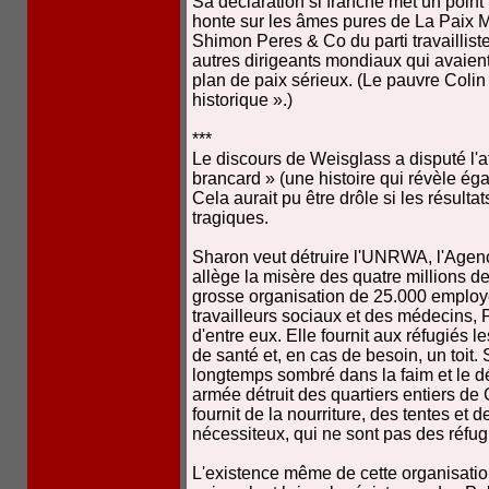
Sa déclaration si franche met un point f
honte sur les âmes pures de La Paix 
Shimon Peres & Co du parti travaillist
autres dirigeants mondiaux qui avaient
plan de paix sérieux. (Le pauvre Colin
historique ».)
***
Le discours de Weisglass a disputé l'at
brancard » (une histoire qui révèle é
Cela aurait pu être drôle si les résulta
tragiques.
Sharon veut détruire l'UNRWA, l'Agenc
allège la misère des quatre millions de
grosse organisation de 25.000 employ
travailleurs sociaux et des médecins, P
d'entre eux. Elle fournit aux réfugiés l
de santé et, en cas de besoin, un toit. 
longtemps sombré dans la faim et le dé
armée détruit des quartiers entiers de
fournit de la nourriture, des tentes et
nécessiteux, qui ne sont pas des réfug
L'existence même de cette organisatio