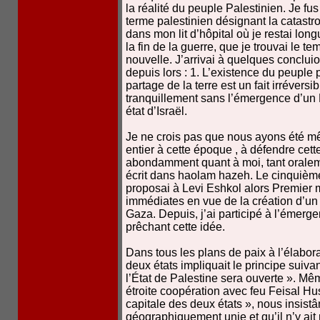
la réalité du peuple Palestinien. Je fu
terme palestinien désignant la catastro
dans mon lit d’hôpital où je restai lon
la fin de la guerre, que je trouvai le te
nouvelle. J’arrivai à quelques conclui
depuis lors : 1. L’existence du peuple pa
partage de la terre est un fait irrévers
tranquillement sans l’émergence d’un 
état d’Israël.
Je ne crois pas que nous ayons été 
entier à cette époque , à défendre cett
abondamment quant à moi, tant oralem
écrit dans haolam hazeh. Le cinquième 
proposai à Levi Eshkol alors Premier 
immédiates en vue de la création d’un 
Gaza. Depuis, j’ai participé à l’éme
prêchant cette idée.
Dans tous les plans de paix à l’élaborat
deux états impliquait le principe suivant 
l’État de Palestine sera ouverte ». M
étroite coopération avec feu Feisal Hu
capitale des deux états », nous insis
géographiquement unie et qu’il n’y ait