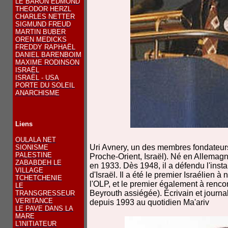
LE BARON EDMOND
THEODOR HERZL
CHARLES NETTER
SIGMUND FREUD
MARTIN BUBER
OREN MEDICKS
FREDDY RAPHAËL
DANIEL BARENBOIM
MAXIME RODINSON
ISRAËL
ISRAËL - USA
PORTE DU SOLEIL
ANARCHISME
Liens
OULALA NET
Uri Avnery, un des membres fondateur
SIONISME
PALESTINE
Proche-Orient, Israël). Né en Allemagn
ZABABDEH LE
en 1933. Dès 1948, il a défendu l'insta
VILLAGE
d'Israël. Il a été le premier Israélien 
TCHETCHENIE
l'OLP, et le premier également à renco
LE
Beyrouth assiégée). Écrivain et journal
TRANSGRESSEUR
VERITANCE
depuis 1993 au quotidien Ma'ariv
LE PAVE DANS LA
MARE
L'INITIATEUR