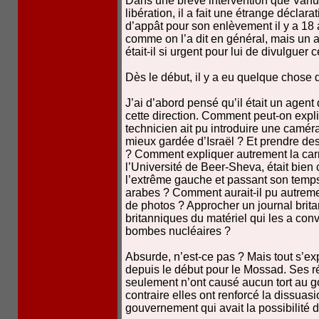
Dans une brève intervention que Vanun
libération, il a fait une étrange déclar
d’appât pour son enlèvement il y a 18
comme on l’a dit en général, mais un 
était-il si urgent pour lui de divulguer 
Dès le début, il y a eu quelque chose 
J’ai d’abord pensé qu’il était un agen
cette direction. Comment peut-on expl
technicien ait pu introduire une caméra 
mieux gardée d’Israël ? Et prendre de
? Comment expliquer autrement la carr
l’Université de Beer-Sheva, était bi
l’extrême gauche et passant son temp
arabes ? Comment aurait-il pu autreme
de photos ? Approcher un journal brita
britanniques du matériel qui les a con
bombes nucléaires ?
Absurde, n’est-ce pas ? Mais tout s’e
depuis le début pour le Mossad. Ses r
seulement n’ont causé aucun tort au g
contraire elles ont renforcé la dissuas
gouvernement qui avait la possibilité d