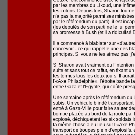
par les membres du Likoud, une infime
les colons. Depuis lors, Sharon tourn
n'a pas la majorité parmi ses ministre
par le référendum du parti), il est in
(les députés de son parti ne le lui perm
sa promesse à Bush (et il a ridiculisé
Il a commencé à blablater sur «d'autres
concevoir - ce qui rappelle une des 
principes. Si vous ne les aimez pas, j'
Si Sharon avait vraiment eu l'intention de
suite et sans tout ce raffut, en fixant 
les termes tous les deux jours. Il aura
l'«Axe Philadelphie», l'étroite bande 
entre Gaza et l'Égypte, qui coûte pre
Une semaine après le référendum du Li
subis. Un véhicule blindé transportant
entré à Gaza-Ville pour faire sauter de
bombe placée au bord de la route par la
explosé, déchiquetant les six soldats i
la même chose a eu lieu sur l'«Axe Ph
transport de troupes plein d'explosifs,