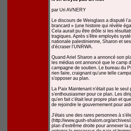
par Uri AVNERY
Le discours de Weisglass a disputé l'at
brancard » (une histoire qui révèle 
Cela aurait pu être drôle si les résulta
tragiques. Après s'être employés systé
nationale palestinienne, Sharon et se
d'écraser l'UNRWA.
Quand Ariel Sharon a annoncé son pla
les médias ont annoncé que le camp de
campagne de soutien. Le bureau du Pr
rien faire, craignant qu'une telle camp
s'opposer au plan.
La Paix Maintenant n'était pas le seul
s'enthousiasmer pour ce plan. Les dirig
qu'en fait c'était leur propre plan et qu
de rejoindre le gouvernement pour aid
J'étais une des rares personnes à s'élev
(http://www.gush-shalom.org/archives/ar
plan d'extrême droite pour annexer la 
enterrer le processus de paix et trompe