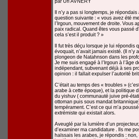
par Uri AVNERY
Il n’y a pas si longtemps, je répondai
question suivante : « vous avez été m
l’Irgoun, mouvement de droite. Vous 
paix radical. Quand êtes vous passé d
cela s’est il produit ? »
Il fut très déçu lorsque je lui répondi
évoquait, n’avait jamais existé. (Il n
plongeon de Natahnson dans les profo
Je me suis engagé à l’Irgoun à l’âge d
indépendant, subvenant déjà à ses pro
opinion : il fallait expulser l’autorité b
C’était au temps des « troubles » (c’est
arabe à cette époque), et la politique 
du yishuv ( communauté juive pré-état
ottoman puis sous mandat britannique
tempérament. C’est ce qui m’a poussé
extrémiste qui existait alors.
Aveuglé par la lumière d’un projecteur,
d’examiner ma candidature . Ils me pose
haïssais les arabes, je répondis : non,